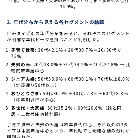
中核、シニア夫婦・夫婦のみ・おひとりさま・多世代の合計
34.9%。
2. 年代分布から見える各セグメントの輪郭
世帯タイプ別の年代分布をみると、それぞれのセグメント
が明確な年代ピークを持つことが判明した。
子育て世帯:
30代42.1%＋20代30.7%＝20-30代で
73%
夫婦のみ:
20代38.0%＋30代34.2%＋40代27.8% ─ 比
較的若年層中心
シニア夫婦:
50代53.9%＋60代38.1%＋70代以上8.0%
（定義通り50代以上）
おひとりさま:
50代30.9%＋40代22.3%＋60代18.3%
（中年期以降が中心）
多世代・大家族:
50代35.2%＋60代20.6%（親と同
居・二世帯住宅検討層）
子育て世帯と夫婦のみ層は若年世代中心、それ以外の3タ
イプは中高年層中心という、年代軸でも明確な棲み分けが
観測された。