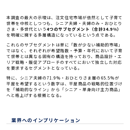
本調査の最大の示唆は、注文住宅市場が依然として子育て
世帯を中核としつつも、シニア夫婦・夫婦のみ・おひとり
さま・多世代という
4つのサブセグメント（合計34.9%）
を明確に擁する多層構造になっているという点である。
これらのサブセグメントは単に「数が少ない補助的市場」
ではなく、それぞれが希望階数・予算・年代において子育
て世帯とは異なる固有の構造を持っており、商品設計・エ
リア戦略・販促アプローチのすべてにおいて独立した対応
を要求するセグメントとなっている。
特に、シニア夫婦の71.9%・おひとりさま層の65.5%が
平屋を希望するという数字は、平屋商品の戦略的位置づけ
を「補助的なライン」から「シニア・単身向け主力商品」
へと格上げする根拠となる。
業界へのインプリケーション