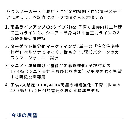
ハウスメーカー・工務店・住宅金融機関・住宅情報メディ
アに対して、本調査は以下の戦略提言を示唆する。
商品ラインアップの5タイプ対応:
子育て世帯向け二階建
て主力ラインと、シニア・単身向け平屋主力ラインの2
系統を最低限維持
ターゲット細分化マーケティング:
単一の「注文住宅検
討者」ペルソナではなく、世帯タイプ別5パターンのカ
スタマージャーニー設計
シニア・単身向け平屋商品の戦略強化:
全検討者の
12.4%（シニア夫婦＋おひとりさま）が平屋を強く希望
する明確な需要層
子供2人想定3LDK/4LDK商品の継続強化:
子育て世帯の
48.7%という圧倒的需要を満たす標準モデル
今後の展望