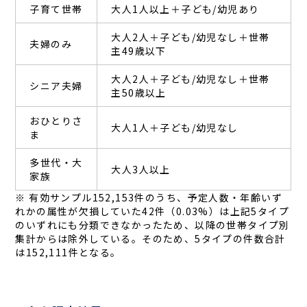
子育て世帯
大人1人以上＋子ども/幼児あり
大人2人＋子ども/幼児なし＋世帯
夫婦のみ
主49歳以下
大人2人＋子ども/幼児なし＋世帯
シニア夫婦
主50歳以上
おひとりさ
大人1人＋子ども/幼児なし
ま
多世代・大
大人3人以上
家族
※ 有効サンプル152,153件のうち、予定人数・年齢いず
れかの属性が欠損していた42件（0.03%）は上記5タイプ
のいずれにも分類できなかったため、以降の世帯タイプ別
集計からは除外している。そのため、5タイプの件数合計
は152,111件となる。