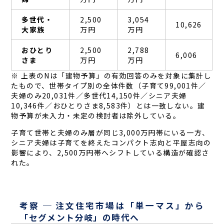
多世代・
2,500
3,054
10,626
大家族
万円
万円
おひとり
2,500
2,788
6,006
さま
万円
万円
※ 上表のNは「建物予算」の有効回答のみを対象に集計し
たもので、世帯タイプ別の全体件数（子育て99,001件／
夫婦のみ20,031件／多世代14,150件／シニア夫婦
10,346件／おひとりさま8,583件）とは一致しない。建
物予算が未入力・未定の検討者は除外している。
子育て世帯と夫婦のみ層が同じ3,000万円帯にいる一方、
シニア夫婦は子育てを終えたコンパクト志向と平屋志向の
影響により、2,500万円帯へシフトしている構造が確認さ
れた。
考察 ─ 注文住宅市場は「単一マス」から
「セグメント分岐」の時代へ