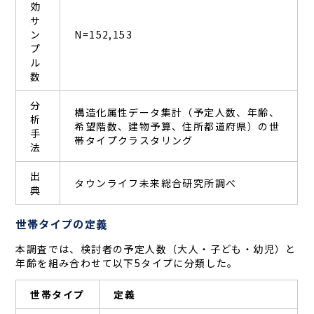
効
サ
ン
N=152,153
プ
ル
数
分
構造化属性データ集計（予定人数、年齢、
析
希望階数、建物予算、住所都道府県）の世
手
帯タイプクラスタリング
法
出
タウンライフ未来総合研究所調べ
典
世帯タイプの定義
本調査では、検討者の予定人数（大人・子ども・幼児）と
年齢を組み合わせて以下5タイプに分類した。
世帯タイプ
定義