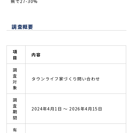
県で27-30%
調査概要
項
内容
目
調
査
タウンライフ家づくり問い合わせ
対
象
調
査
2024年4月1日 〜 2026年4月15日
期
間
有