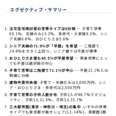
エグゼクティブ・サマリー
注文住宅検討者の世帯タイプは5分類
─ 子育て世帯
65.1%、夫婦のみ13.2%、多世代・大家族9.3%、シニ
ア夫婦6.8%、おひとりさま5.6%
シニア夫婦の71.9%が「平屋」を希望
─ 二階建て
24.8%を大きく上回り、シニア層では平屋が標準
おひとりさま層も65.5%が平屋希望
─ 単身世帯にとっ
ても平屋は選択肢の中心
子育て世帯は二階建て71.1%が中心
─ 平屋21.1%とは
明確に分岐
建物予算中央値
: 子育て・夫婦のみは3,000万円、シニ
ア・おひとりさま・多世代は2,500万円
子育て世帯の子供人数分布
: 子供2人が48.7%でマジョ
リティ、子供1人31.4%、子供3人15.7%
三大都市圏(東京・神奈川・埼玉)の集中
: いずれの世帯
タイプでも東京都が最大シェア(11-14%)、首都圏3都