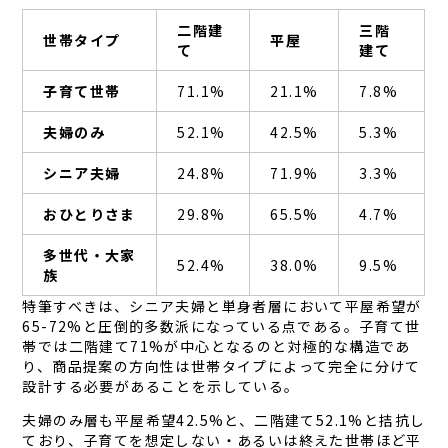
二階建
三階
世帯タイプ
平屋
て
建て
子育て世帯
71.1%
21.1%
7.8%
夫婦のみ
52.1%
42.5%
5.3%
シニア夫婦
24.8%
71.9%
3.3%
おひとりさま
29.8%
65.5%
4.7%
多世代・大家
52.4%
38.0%
9.5%
族
特筆すべきは、シニア夫婦と単身者層において平屋希望が
65-72%と圧倒的多数派になっている点である。子育て世
帯では二階建て71%が中心となるのと対極的な構造であ
り、商品提案の方向性は世帯タイプによって完全に分けて
設計する必要があることを示している。
夫婦のみ層も平屋希望42.5%と、二階建て52.1%と拮抗し
ており、子育てを想定しない・あるいは終えた世帯ほど平