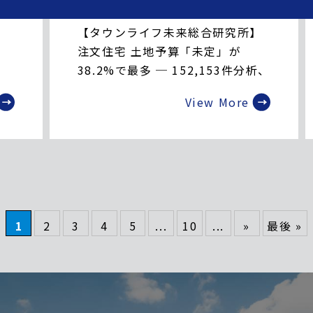
2026.06.17
【タウンライフ未来総合研究所】
注文住宅 土地予算「未定」が
38.2%で最多 ─ 152,153件分析、
検討早期層の規模が判明
View More
1
2
3
4
5
...
10
...
»
最後 »